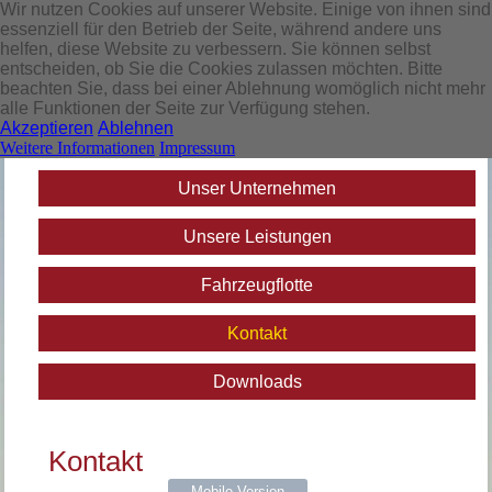
Wir nutzen Cookies auf unserer Website. Einige von ihnen sind
essenziell für den Betrieb der Seite, während andere uns
helfen, diese Website zu verbessern. Sie können selbst
entscheiden, ob Sie die Cookies zulassen möchten. Bitte
beachten Sie, dass bei einer Ablehnung womöglich nicht mehr
alle Funktionen der Seite zur Verfügung stehen.
Akzeptieren
Ablehnen
Start
Weitere Informationen
Impressum
Unser Unternehmen
Unsere Leistungen
Fahrzeugflotte
Kontakt
Downloads
Kontakt
Mobile Version